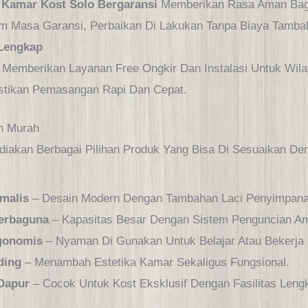
 Kamar Kost Solo Bergaransi
Memberikan Rasa Aman Bagi
am Masa Garansi, Perbaikan Di Lakukan Tanpa Biaya Tamba
 Lengkap
Memberikan Layanan Free Ongkir Dan Instalasi Untuk Wila
stikan Pemasangan Rapi Dan Cepat.
m Murah
an Berbagai Pilihan Produk Yang Bisa Di Sesuaikan De
malis
– Desain Modern Dengan Tambahan Laci Penyimpanan
Serbaguna
– Kapasitas Besar Dengan Sistem Penguncian A
rgonomis
– Nyaman Di Gunakan Untuk Belajar Atau Bekerja
ding
– Menambah Estetika Kamar Sekaligus Fungsional.
 Dapur
– Cocok Untuk Kost Eksklusif Dengan Fasilitas Leng