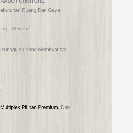
PRABU FURNITURE
.
 Kebutuhan Ruang Dan Gaya
ampil Menarik.
Keunggulan Yang Membuatnya
s.
.
l
Multiplek Pilihan Premium
, Dan