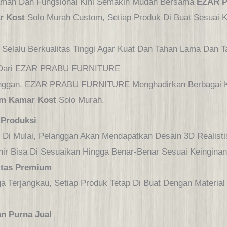
man Dan Fungsional Kini Semakin Mudah Bersama
EZAR 
r Kost
Solo Murah Custom, Setiap Produk Di Buat Sesuai
 Selalu Berkualitas Tinggi Agar Kuat Dan Tahan Lama Dan T
st Dari EZAR PRABU FURNITURE
anggan, EZAR PRABU FURNITURE Menghadirkan Berbagai 
om Kamar Kost
Solo Murah.
 Produksi
Di Mulai, Pelanggan Akan Mendapatkan Desain 3D Realisti
hir Bisa Di Sesuaikan Hingga Benar-Benar Sesuai Keinginan
itas Premium
 Terjangkau, Setiap Produk Tetap Di Buat Dengan Materia
n Purna Jual