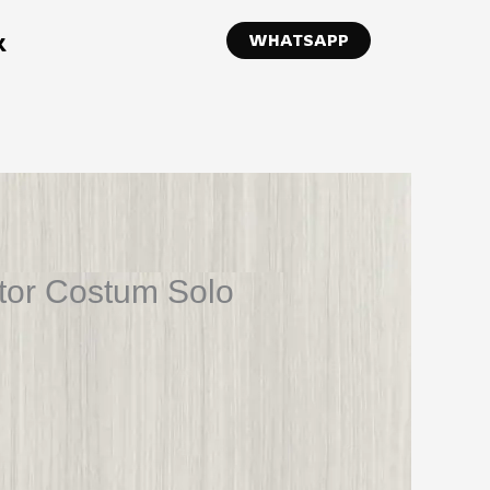
WHATSAPP
K
ntor Costum Solo