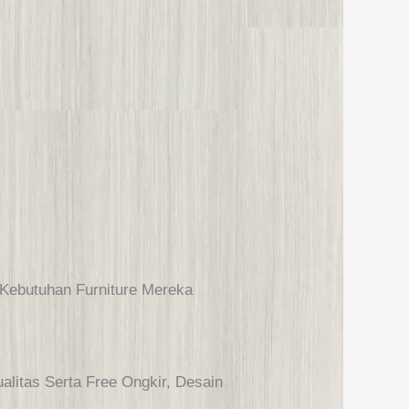
Kebutuhan Furniture Mereka
alitas Serta Free Ongkir, Desain