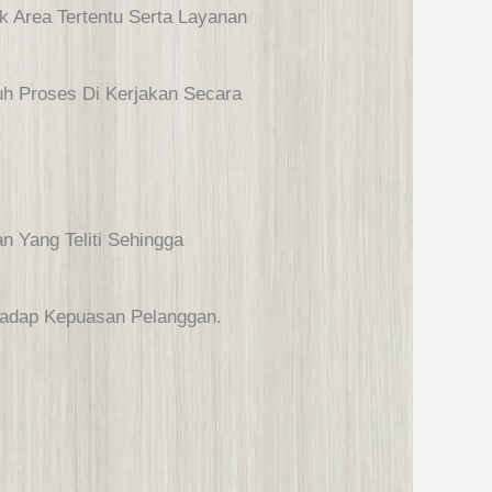
 Area Tertentu Serta Layanan
h Proses Di Kerjakan Secara
n Yang Teliti Sehingga
hadap Kepuasan Pelanggan.