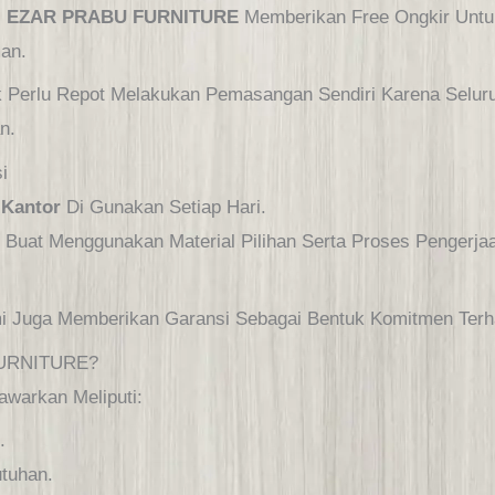
,
EZAR PRABU FURNITURE
Memberikan Free Ongkir Untuk
man.
 Perlu Repot Melakukan Pemasangan Sendiri Karena Seluru
n.
i
 Kantor
Di Gunakan Setiap Hari.
i Buat Menggunakan Material Pilihan Serta Proses Pengerjaa
.
ami Juga Memberikan Garansi Sebagai Bentuk Komitmen Ter
FURNITURE?
warkan Meliputi:
.
tuhan.