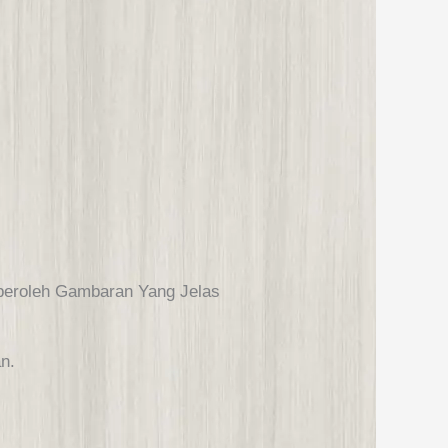
peroleh Gambaran Yang Jelas
n.