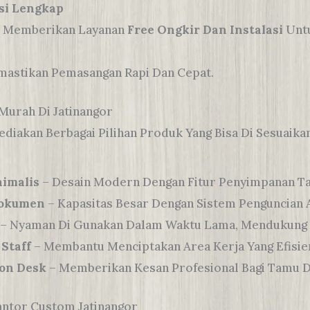
asi Lengkap
 Memberikan Layanan
Free Ongkir Dan Instalasi
Untu
mastikan Pemasangan Rapi Dan Cepat.
Murah Di Jatinangor
akan Berbagai Pilihan Produk Yang Bisa Di Sesuaika
imalis
– Desain Modern Dengan Fitur Penyimpanan T
Dokumen
– Kapasitas Besar Dengan Sistem Penguncian 
– Nyaman Di Gunakan Dalam Waktu Lama, Mendukung P
 Staff
– Membantu Menciptakan Area Kerja Yang Efisien
ion Desk
– Memberikan Kesan Profesional Bagi Tamu D
antor Custom Jatinangor