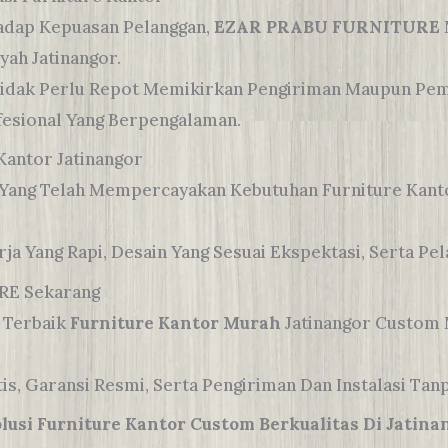
adap Kepuasan Pelanggan,
EZAR PRABU FURNITURE
yah Jatinangor.
 Tidak Perlu Repot Memikirkan Pengiriman Maupun Pe
fesional Yang Berpengalaman.
Kantor Jatinangor
or Yang Telah Mempercayakan Kebutuhan Furniture Ka
ja Yang Rapi, Desain Yang Sesuai Ekspektasi, Serta Pe
RE Sekarang
 Terbaik
Furniture Kantor Murah
Jatinangor Custom 
is, Garansi Resmi, Serta Pengiriman Dan Instalasi Tan
i Furniture Kantor Custom Berkualitas Di Jatinan