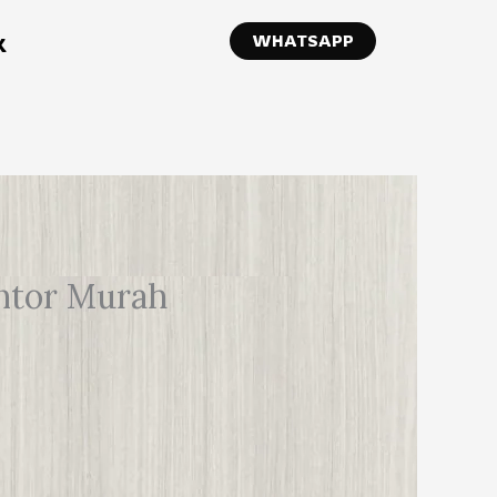
WHATSAPP
K
ntor Murah