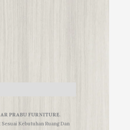
ZAR PRABU FURNITURE
.
at Sesuai Kebutuhan Ruang Dan