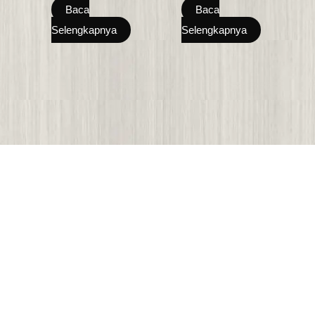
Baca
Baca
Selengkapnya
Selengkapnya
HOME
KONTAK
KATEGORY PRODUK
TENTANG KAMI